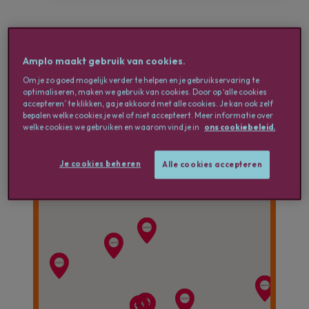
Amplo is aanwezig over heel België
met meer dan tien kantoren.
Amplo maakt gebruik van cookies.
Wil je een specifiek kantoor
Om je zo goed mogelijk verder te helpen en je gebruikservaring te
contacteren? Hieronder vind je al onze
optimaliseren, maken we gebruik van cookies. Door op ‘alle cookies
accepteren’ te klikken, ga je akkoord met alle cookies. Je kan ook zelf
contactgegevens.
bepalen welke cookies je wel of niet accepteert. Meer informatie over
welke cookies we gebruiken en waarom vind je in
ons cookiebeleid.
Je cookies beheren
Alle cookies accepteren