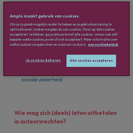
Amplo maakt gebruik van cookies.
Wie mag zich (deels) laten uitbetalen in
Om je zo goed mogelijk verder te helpen en je gebruikservaring te
auteursrechten?
optimaliseren, maken we gebruik van cookies. Door op ‘alle cookies
accepteren’ te klikken, ga je akkoord met alle cookies. Je kan ook zelf
bepalen welke cookies je wel of niet accepteert. Meer informatie over
welke cookies we gebruiken en waarom vind je in
ons cookiebeleid.
Wat is er nieuw in de regeling van
auteursrechten?
Je cookies beheren
Alle cookies accepteren
Auteursrechten in cijfers - fiscaal en
sociale zekerheid
Wie mag zich (deels) laten uitbetalen
in auteursrechten?