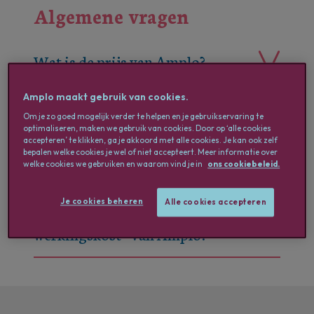
Algemene vragen
Wat is de prijs van Amplo?
Hoe bereken ik mijn
Amplo maakt gebruik van cookies.
brutoloon?
Om je zo goed mogelijk verder te helpen en je gebruikservaring te
optimaliseren, maken we gebruik van cookies. Door op ‘alle cookies
accepteren’ te klikken, ga je akkoord met alle cookies. Je kan ook zelf
Wat zit er in de coëfficiënt
bepalen welke cookies je wel of niet accepteert. Meer informatie over
welke cookies we gebruiken en waarom vind je in
ons cookiebeleid.
vervat?
Je cookies beheren
Alle cookies accepteren
Wat valt er onder “diensten en
werkingskost” van Amplo?