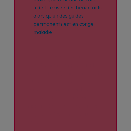
aide le musée des beaux-arts
alors qu'un des guides
permanents est en congé
maladie.
Attention!
Pour renforcer
véritablement l'emploi dans le
secteur créatif, Amplo n'accepte
plus de succession de contrats
journaliers, sauf s'il existe une
raison valable à cela. Pour les
missions de longue durée, nous
proposons des contrats au
projet.