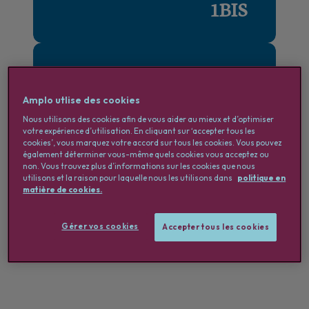
1BIS
Flexi
Job
Amplo utlise des cookies
Nous utilisons des cookies afin de vous aider au mieux et d’optimiser
votre expérience d’utilisation. En cliquant sur ‘accepter tous les
cookies’, vous marquez votre accord sur tous les cookies. Vous pouvez
également déterminer vous-même quels cookies vous acceptez ou
Hello
non. Vous trouvez plus d’informations sur les cookies que nous
utilisons et la raison pour laquelle nous les utilisons dans
politique en
matière de cookies.
Amplo
Gérer vos cookies
Accepter tous les cookies