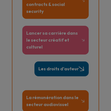
contracts & social
security
Lancer sa carrière dans
le secteur créatif et
culturel
Les droits d'auteur
La rémunération dans le
secteur audiovisuel